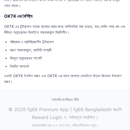
পেতে পারেন।
OKTK এর বৈশিষ্ট্য
OKTK এর ইন্টারফেস সহজে ব্যবহার করার জন্য অপ্টিমাইজ করা হয়েছে, যার লোডিং সময় কম এবং
বিভিন্ন অ্যান্ড্রয়েড ডিভাইসে পারফরম্যান্স স্থিতিশীল।
পরিষ্কার ও প্রতিক্রিয়াশীল ইন্টারফেস
দ্রুত পারফরম্যান্স, ব্যাটারি সাশ্রয়ী
বিস্তৃত অ্যান্ড্রয়েড সাপোর্ট
নিয়মিত আপডেট
এখনই OKTK ইনস্টল করুন এবং OKTK এর সাথে আপনার মোবাইলে উন্নত বিনোদন উপভোগ
করুন।
শর্তাবলী
গোপনীয়তা নীতি
© 2026 fg66 Premium App | fg66 Bangladeshi বাঙালি
Reward Login ⚡. সর্বস্বত্ব সংরক্ষিত।
ব্যবহারকারীর বয়স ১৮+ হতে হবে। দায়িত্বশীলভাবে খেলুন।