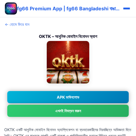
fg66 Premium App | fg66 Bangladeshi বাঙালি Reward Login ⚡
← হোমে ফিরে যান
OKTK – আধুনিক মোবাইল বিনোদন অ্যাপ
APK ডাউনলোড
এখনই নিবন্ধন করুন
OKTK একটি আধুনিক মোবাইল বিনোদন অ্যাপ্লিকেশন যা ব্যবহারকারীদের নিরবচ্ছিন্ন অভিজ্ঞতা দিতে
তৈরি। OKTK এর মাধ্যমে আপনি একটি হালকা ও প্রতিক্রিয়াশীল অ্যাপে বিভিন্ন ধরনের কনটেন্ট