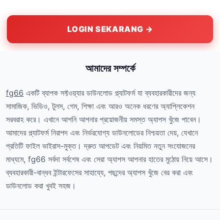
LOGIN SEKARANG →
আমাদের সম্পর্কে
fg66
একটি ব্যাপক সফ্টওয়্যার ডাউনলোড প্ল্যাটফর্ম যা ব্যবহারকারীদের জন্য
সামাজিক, ভিডিও, টুলস, গেম, শিক্ষা এবং আরও অনেক ধরণের অ্যাপ্লিকেশন
সরবরাহ করে। এখানে আপনি আপনার প্রয়োজনীয় সমস্ত অ্যাপস খুঁজে পাবেন।
আমাদের প্ল্যাটফর্ম নিরাপদ এবং নির্ভরযোগ্য ডাউনলোডের নিশ্চয়তা দেয়, যেখানে
প্রতিটি ফাইল ভাইরাস-মুক্ত। দ্রুত আপডেট এবং নিয়মিত নতুন সংযোজনের
মাধ্যমে, fg66 সর্বদা সর্বশেষ এবং সেরা অ্যাপস আপনার হাতের মুঠোয় নিয়ে আসে।
ব্যবহারকারী-বান্ধব ইন্টারফেসের সাহায্যে, পছন্দের অ্যাপস খুঁজে বের করা এবং
ডাউনলোড করা খুবই সহজ।