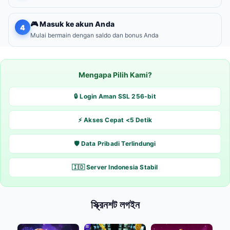
🎮 Masuk ke akun Anda
4
Mulai bermain dengan saldo dan bonus Anda
Mengapa Pilih Kami?
🔒 Login Aman SSL 256-bit
⚡ Akses Cepat <5 Detik
🛡️ Data Pribadi Terlindungi
🇮🇩 Server Indonesia Stabil
স্ক্রিনশট লগইন