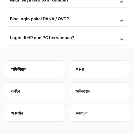
Bisa login pakai DANA / OVO?
Login di HP dan PC bersamaan?
অফিসিয়াল
APK
লগইন
ডাউনলোড
অবস্থান
আলোচনা