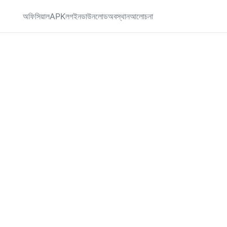
অফিসিয়াল
APK
লগইন
ডাউনলোড
অবস্থান
আলোচনা