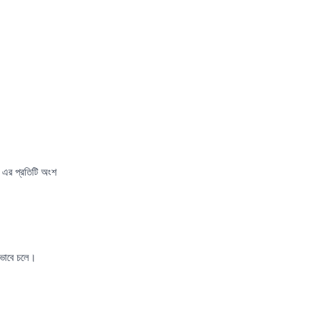
 এর প্রতিটি অংশ
োভাবে চলে।