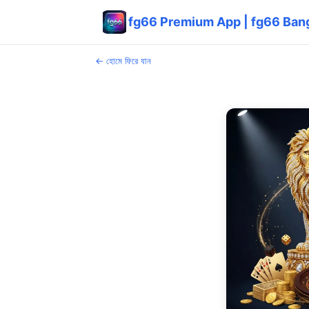
fg66 Premium App | fg66 Bangl
← হোমে ফিরে যান